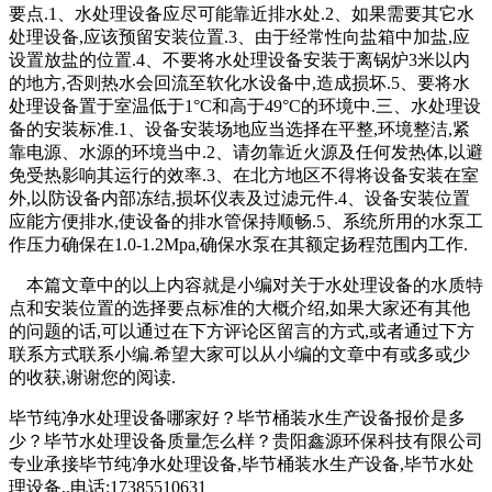
要点.1、水处理设备应尽可能靠近排水处.2、如果需要其它水
处理设备,应该预留安装位置.3、由于经常性向盐箱中加盐,应
设置放盐的位置.4、不要将水处理设备安装于离锅炉3米以内
的地方,否则热水会回流至软化水设备中,造成损坏.5、要将水
处理设备置于室温低于1°C和高于49°C的环境中.三、水处理设
备的安装标准.1、设备安装场地应当选择在平整,环境整洁,紧
靠电源、水源的环境当中.2、请勿靠近火源及任何发热体,以避
免受热影响其运行的效率.3、在北方地区不得将设备安装在室
外,以防设备内部冻结,损坏仪表及过滤元件.4、设备安装位置
应能方便排水,使设备的排水管保持顺畅.5、系统所用的水泵工
作压力确保在1.0-1.2Mpa,确保水泵在其额定扬程范围内工作.
本篇文章中的以上内容就是小编对关于水处理设备的水质特
点和安装位置的选择要点标准的大概介绍,如果大家还有其他
的问题的话,可以通过在下方评论区留言的方式,或者通过下方
联系方式联系小编.希望大家可以从小编的文章中有或多或少
的收获,谢谢您的阅读.
毕节纯净水处理设备哪家好？毕节桶装水生产设备报价是多
少？毕节水处理设备质量怎么样？贵阳鑫源环保科技有限公司
专业承接毕节纯净水处理设备,毕节桶装水生产设备,毕节水处
理设备,,电话:17385510631