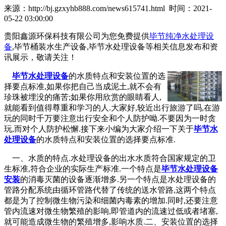
来源：http://bj.gzxyhb888.com/news615741.html 时间：2021-
05-22 03:00:00
贵阳鑫源环保科技有限公司为您免费提供
毕节纯净水处理设
备
,毕节桶装水生产设备,毕节水处理设备等相关信息发布和资
讯展示，敬请关注！
毕节水处理设备
的水质特点和安装位置的选
择要点标准,如果你把自己当成泥土,就不会有
珍珠被埋没的痛苦;如果你用欣赏的眼睛看人,
就能看到值得尊重和学习的人.大家好,较近出行旅游了吗,在游
玩的同时千万要注意出行安全和个人防护呦.不要因为一时贪
玩,而对个人防护松懈.接下来小编为大家介绍一下关于
毕节水
处理设备
的水质特点和安装位置的选择要点标准.
一、水质的特点.水处理设备的出水水质符合国家规定的卫
生标准,符合企业的实际生产标准.一个特点是
毕节水处理设备
安装
的消毒灭菌的设备逐渐增多.另一个特点是水处理设备的
管路分配系统由循环管路代替了传统的送水管路,这两个特点
都是为了控制微生物污染和细菌内毒素的增加.同时,还要注意
管内流速对微生物繁殖的影响,即管道内的流速过低或者堵塞,
就可能造成微生物的繁殖增多,影响水质.二、安装位置的选择