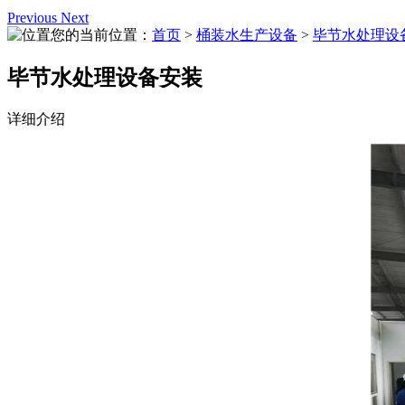
Previous
Next
您的当前位置：
首页
>
桶装水生产设备
>
毕节水处理设
毕节水处理设备安装
详细介绍