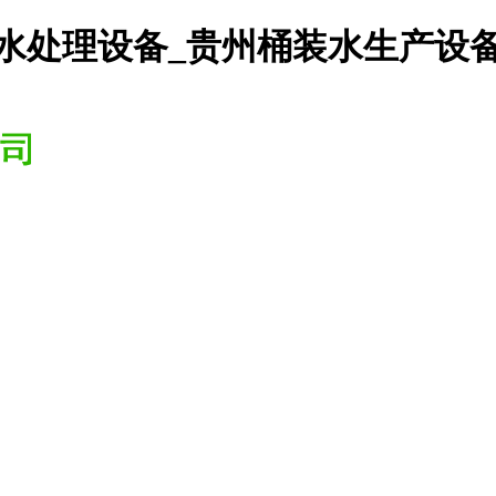
水处理设备_贵州桶装水生产设