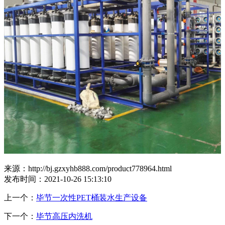
来源：http://bj.gzxyhb888.com/product778964.html
发布时间：2021-10-26 15:13:10
上一个：
毕节一次性PET桶装水生产设备
下一个：
毕节高压内洗机