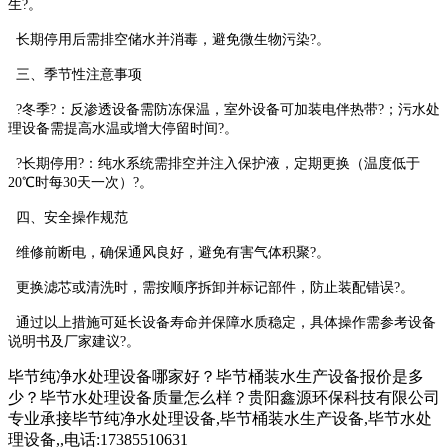
生?。
长期停用后需排空储水并消毒，避免微生物污染?。
三、季节性注意事项
?冬季?：反渗透设备需防冻保温，室外设备可加装电伴热带?；污水处
理设备需提高水温或增大停留时间?。
?长期停用?：纯水系统需排空并注入保护液，定期更换（温度低于
20℃时每30天一次）?。
四、安全操作规范
维修前断电，确保通风良好，避免有害气体积聚?。
更换滤芯或清洗时，需按顺序拆卸并标记部件，防止装配错误?。
通过以上措施可延长设备寿命并保障水质稳定，具体操作需参考设备
说明书及厂家建议?。
毕节纯净水处理设备哪家好？毕节桶装水生产设备报价是多
少？毕节水处理设备质量怎么样？贵阳鑫源环保科技有限公司
专业承接毕节纯净水处理设备,毕节桶装水生产设备,毕节水处
理设备,,电话:17385510631