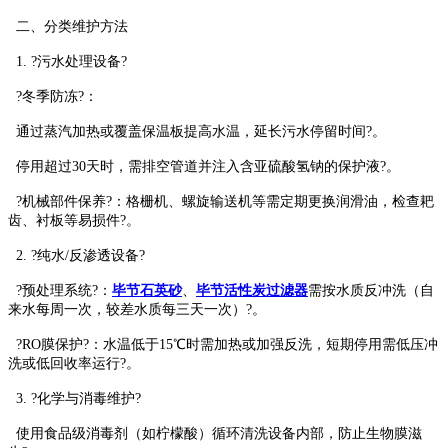
二、分类维护方法
1. ?污水处理设备?
?冬季防冻?：
通过蒸汽加热或覆盖保温板提高水温，延长污水停留时间?。
停用超过30天时，需排空管道并注入含亚硫酸氢钠的保护液?。
?机械部件保养?：格栅机、螺旋输送机等需定期更换润滑油，检查耙
齿、衬板等易损件?。
2. ?纯水/反渗透设备?
?预处理系统?：
毕节石英砂
、
毕节活性炭过滤器
需按水质反冲洗（自
来水每周一次，较差水质每三天一次）?。
?RO膜保护?：水温低于15℃时需加热或加强反洗，短期停用需低压冲
洗或低回收率运行?。
3. ?化学与消毒维护?
使用食品级消毒剂（如柠檬酸）循环清洗设备内部，防止生物膜滋