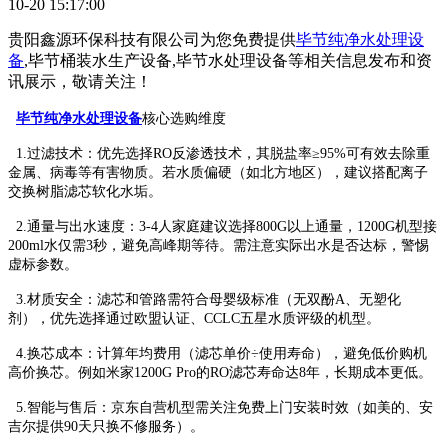
10-20 15:17:00
贵阳鑫源环保科技有限公司为您免费提供
毕节纯净水处理设
备
,毕节桶装水生产设备,毕节水处理设备等相关信息发布和资
讯展示，敬请关注！
毕节纯净水处理设备
核心选购维度
‌1.过滤技术‌：优先选择RO反渗透技术，其脱盐率≥95%可有效去除重
金属、病毒等有害物质‌。若水质偏硬（如北方地区），建议搭配离子
交换树脂滤芯软化水垢。
‌2.通量与出水速度‌：3-4人家庭建议选择800G以上通量，1200G机型接
200ml水仅需3秒，避免高峰期等待‌。需注意实际出水是否达标，警惕
虚标参数‌。
3.材质安全‌：滤芯和管路需符合母婴级标准（无双酚A、无塑化
剂），优先选择通过欧盟认证、CCLC五星水质评级的机型‌。
‌4.换芯成本‌：计算年均费用（滤芯单价÷使用寿命），避免低价购机
高价换芯。例如米家1200G Pro的RO滤芯寿命达8年，长期成本更低‌。
5.智能与售后‌：京东自营机型需关注免费上门安装时效（如美的、安
吉尔提供90天只换不修服务）。