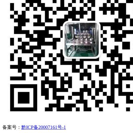
备案号：
黔ICP备20007161号-1