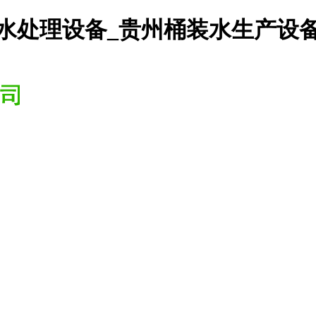
水处理设备_贵州桶装水生产设