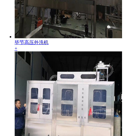
毕节高压外洗机
+