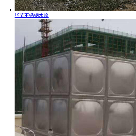
毕节不锈钢水箱