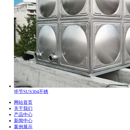
毕节SUS304不锈
网站首页
关于我们
产品中心
新闻中心
案例展示