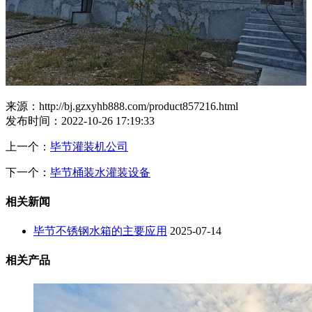
来源：http://bj.gzxyhb888.com/product857216.html
发布时间：2022-10-26 17:19:33
上一个：
毕节灌装机公司
下一个：
毕节桶装水灌装设备
相关新闻
毕节不锈钢水箱的主要应用
2025-07-14
相关产品