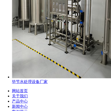
毕节水处理设备厂家
网站首页
关于我们
产品中心
新闻中心