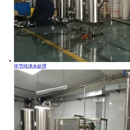
毕节纯净水处理