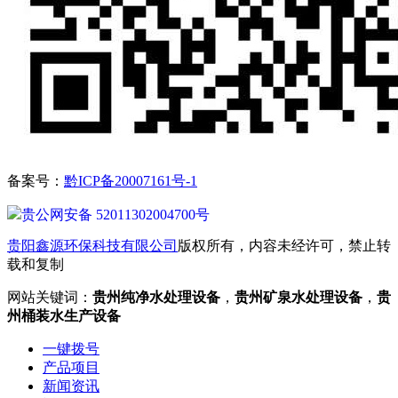
备案号：
黔ICP备20007161号-1
贵公网安备 52011302004700号
贵阳鑫源环保科技有限公司
版权所有，内容未经许可，禁止转
载和复制
网站关键词：
贵州纯净水处理设备
，
贵州矿泉水处理设备
，
贵
州桶装水生产设备
一键拨号
产品项目
新闻资讯