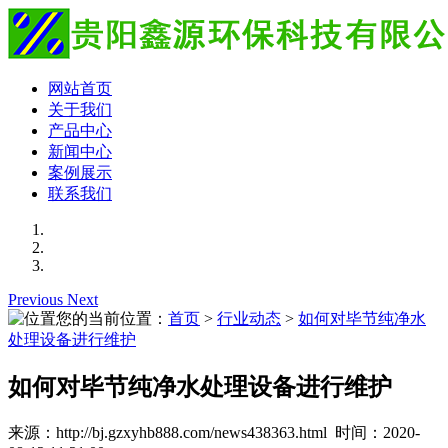
网站首页
关于我们
产品中心
新闻中心
案例展示
联系我们
Previous
Next
您的当前位置：
首页
>
行业动态
>
如何对毕节纯净水
处理设备进行维护
如何对毕节纯净水处理设备进行维护
来源：http://bj.gzxyhb888.com/news438363.html 时间：2020-