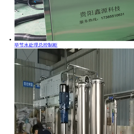
毕节水处理总控制柜