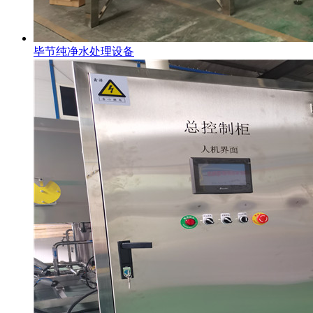
毕节纯净水处理设备