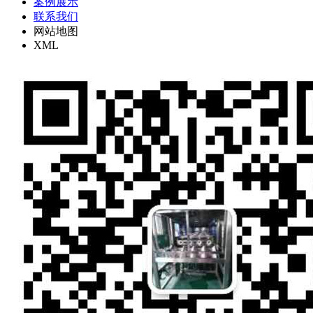
案例展示
联系我们
网站地图
XML